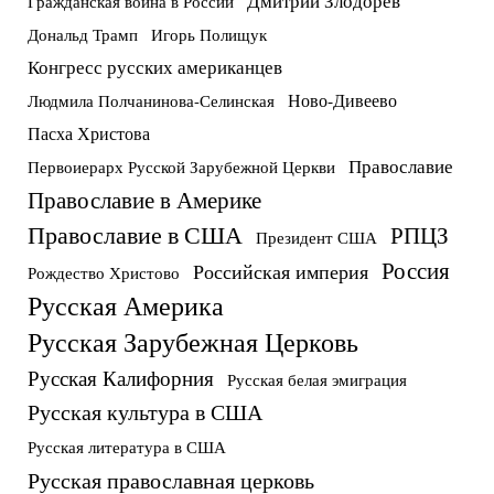
Дмитрий Злодорев
Гражданская война в России
Дональд Трамп
Игорь Полищук
Конгресс русских американцев
Ново-Дивеево
Людмила Полчанинова-Селинская
Пасха Христова
Православие
Первоиерарх Русской Зарубежной Церкви
Православие в Америке
Православие в США
РПЦЗ
Президент США
Россия
Российская империя
Рождество Христово
Русская Америка
Русская Зарубежная Церковь
Русская Калифорния
Русская белая эмиграция
Русская культура в США
Русская литература в США
Русская православная церковь