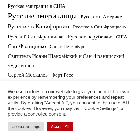
Русская эмиграция в США
Русские американцы
Русские в Америке
Русские в Калифорнии
Русские в Сан-Франциско
Русское зарубежье
Русский Сан-Франциско
США
Сан-Франциско
Санкт-Петербург
Святитель Иоанн Шанхайский и Сан-Францисский
чудотворец
Сергей Москалев
Форт Росс
русские в США
протоиерей Виктор Потапов
We use cookies on our website to give you the most relevant
experience by remembering your preferences and repeat
visits. By clicking “Accept All”, you consent to the use of ALL
the cookies. However, you may visit "Cookie Settings" to
provide a controlled consent.
Cookie Settings
Accept All
2026 RUSSIAN LIFE INC. | All rights reserved.