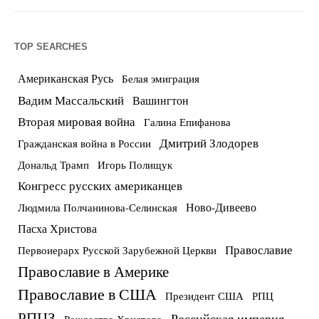
TOP SEARCHES
Американская Русь
Белая эмиграция
Вадим Массальский
Вашингтон
Вторая мировая война
Галина Епифанова
Дмитрий Злодорев
Гражданская война в России
Дональд Трамп
Игорь Полищук
Конгресс русских американцев
Ново-Дивеево
Людмила Полчанинова-Селинская
Пасха Христова
Православие
Первоиерарх Русской Зарубежной Церкви
Православие в Америке
Православие в США
Президент США
РПЦ
РПЦЗ
Российская империя
Рождество Христово