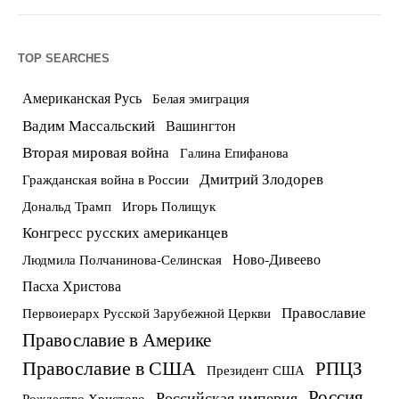
TOP SEARCHES
Американская Русь
Белая эмиграция
Вадим Массальский
Вашингтон
Вторая мировая война
Галина Епифанова
Дмитрий Злодорев
Гражданская война в России
Дональд Трамп
Игорь Полищук
Конгресс русских американцев
Ново-Дивеево
Людмила Полчанинова-Селинская
Пасха Христова
Православие
Первоиерарх Русской Зарубежной Церкви
Православие в Америке
Православие в США
РПЦЗ
Президент США
Россия
Российская империя
Рождество Христово