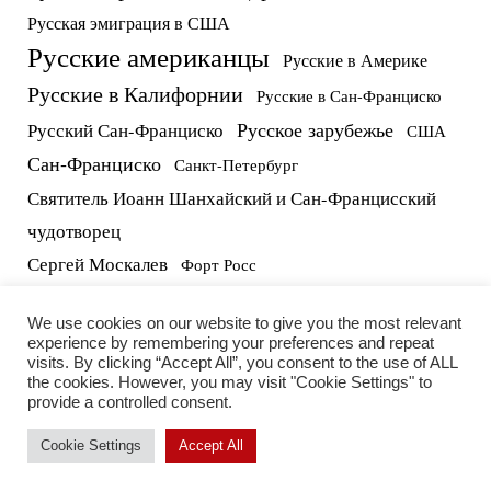
Русская эмиграция в США
Русские американцы
Русские в Америке
Русские в Калифорнии
Русские в Сан-Франциско
Русское зарубежье
Русский Сан-Франциско
США
Сан-Франциско
Санкт-Петербург
Святитель Иоанн Шанхайский и Сан-Францисский
чудотворец
Сергей Москалев
Форт Росс
русские в США
протоиерей Виктор Потапов
We use cookies on our website to give you the most relevant
experience by remembering your preferences and repeat
visits. By clicking “Accept All”, you consent to the use of ALL
the cookies. However, you may visit "Cookie Settings" to
provide a controlled consent.
Cookie Settings
Accept All
2026 RUSSIAN LIFE INC. | All rights reserved.