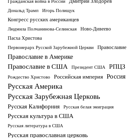
Дмитрий Злодорев
Гражданская война в России
Дональд Трамп
Игорь Полищук
Конгресс русских американцев
Ново-Дивеево
Людмила Полчанинова-Селинская
Пасха Христова
Православие
Первоиерарх Русской Зарубежной Церкви
Православие в Америке
Православие в США
РПЦЗ
Президент США
Россия
Российская империя
Рождество Христово
Русская Америка
Русская Зарубежная Церковь
Русская Калифорния
Русская белая эмиграция
Русская культура в США
Русская литература в США
Русская православная церковь