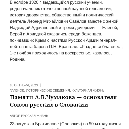
В ноябре 1920 г. выдающийся русский ученый,
родоначальник отечественной научной генеалогии,
историк дворянства, общественный и политический
деятель Леонид Михайлович Савёлов вместе с женой
Надеждой Адриановной и тремя дочерьми — Еленой,
Верой и Ариадной оказались среди беженцев,
покидавших Крым с частями Русской Армии генерал-
лейтенанта барона П.Н. Врангеля. «Раздался благовест,
1-е ноября приходилось на воскресенье, казалось,
Родина...
18 ОКТЯБРЯ, 2023
ГЛАВНОЕ
,
ИСТОРИЧЕСКИЕ СВЕДЕНИЯ
,
КУЛЬТУРНАЯ ЖИЗНЬ
Памяти А.В.Чумакова — основателя
Союза русских в Словакии
АВТОР
РУССКАЯ ЖИЗНЬ
23 августа в Братиславе (Словакия) на 90-м году жизни