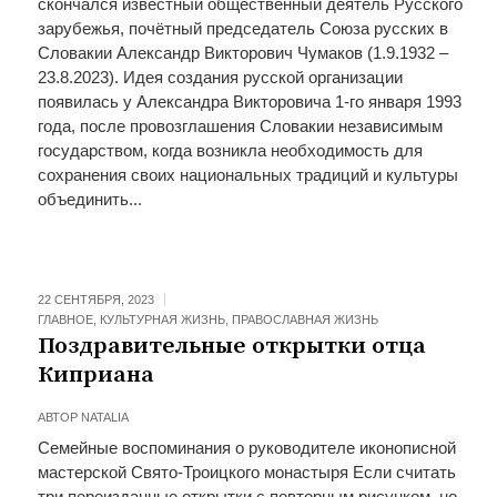
скончался известный общественный деятель Русского
зарубежья, почётный председатель Союза русских в
Словакии Александр Викторович Чумаков (1.9.1932 –
23.8.2023). Идея создания русской организации
появилась у Александра Викторовича 1-го января 1993
года, после провозглашения Словакии независимым
государством, когда возникла необходимость для
сохранения своих национальных традиций и культуры
объединить...
22 СЕНТЯБРЯ, 2023
ГЛАВНОЕ
,
КУЛЬТУРНАЯ ЖИЗНЬ
,
ПРАВОСЛАВНАЯ ЖИЗНЬ
Поздравительные открытки отца
Киприана
АВТОР
NATALIA
Семейные воспоминания о руководителе иконописной
мастерской Свято-Троицкого монастыря Если считать
три переизданные открытки с повторным рисунком, но