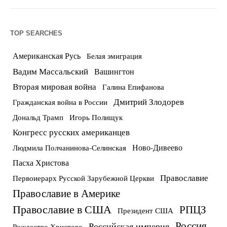
TOP SEARCHES
Американская Русь
Белая эмиграция
Вадим Массальский
Вашингтон
Вторая мировая война
Галина Епифанова
Дмитрий Злодорев
Гражданская война в России
Дональд Трамп
Игорь Полищук
Конгресс русских американцев
Ново-Дивеево
Людмила Полчанинова-Селинская
Пасха Христова
Православие
Первоиерарх Русской Зарубежной Церкви
Православие в Америке
Православие в США
РПЦЗ
Президент США
Россия
Российская империя
Рождество Христово